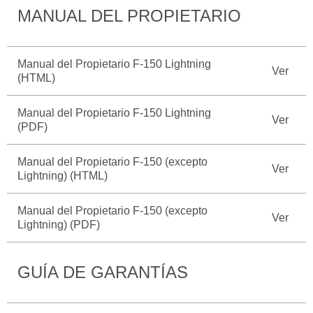
MANUAL DEL PROPIETARIO
Catálogos
Desempeño
Cita de
Ford
Cambiar
Servicio
D-
Contraseña
Kits de
Seguridad
Tect
Manual del Propietario F-150 Lightning
Accesorios
Ver
Promociones
(HTML)
de Servicio
Trabajo
Colisión y
Ford
Partes
Manual del Propietario F-150 Lightning
Ver
Credit
Llamado
Originales
(PDF)
a
Revisión
Vehículos
Manual del Propietario F-150 (excepto
Precio de
Ver
Comerciales
Lightning) (HTML)
Mantenimiento
Garantía
en
Descubre
Manual del Propietario F-150 (excepto
Programa de
Ver
Partes
Lightning) (PDF)
Tu Ford
Mantenimiento
Soporte
Localiza un
Vehículos
GUÍA DE GARANTÍAS
Técnico
Distribuidor
Comerciales
Soporte