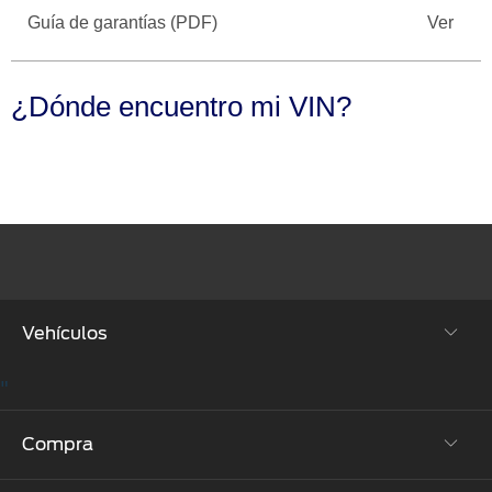
Seminuevos
Motorcraft
®
Técnico
Guía de garantías (PDF)
Ver
Certificados
SYNC
®
¿Dónde encuentro mi VIN?
Vehículos
"
SUVs & Crossovers
Compra
Autos