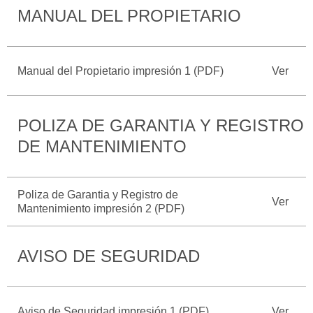
MANUAL DEL PROPIETARIO
Catálogos
Desempeño
Cita de
Ford
Cambiar
Servicio
D-
Contraseña
Kits de
Seguridad
Tect
Accesorios
Manual del Propietario impresión 1 (PDF)
Ver
Promociones
de Servicio
Trabajo
Colisión y
Ford
Partes
Credit
POLIZA DE GARANTIA Y REGISTRO
Llamado
Originales
a
DE MANTENIMIENTO
Revisión
Vehículos
Precio de
Comerciales
Mantenimiento
Garantía
Poliza de Garantia y Registro de
Ver
en
Mantenimiento impresión 2 (PDF)
Descubre
Programa de
Partes
Tu Ford
Mantenimiento
AVISO DE SEGURIDAD
Soporte
Localiza un
Vehículos
Técnico
Distribuidor
Comerciales
Soporte
Aviso de Seguridad impresión 1 (PDF)
Ver