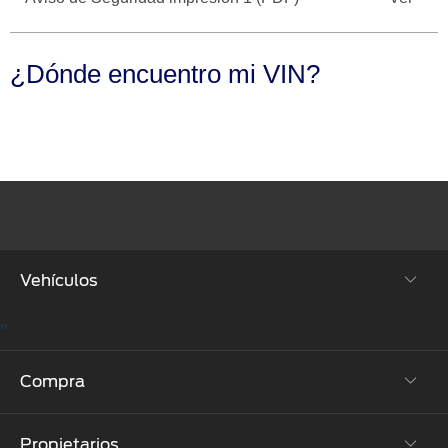
Seminuevos
Motorcraft
®
Técnico
Certificados
¿Dónde encuentro mi VIN?
SYNC
®
Vehículos
"
SUVs & Crossovers
Compra
Autos
Propietarios
Híbridos y Eléctricos