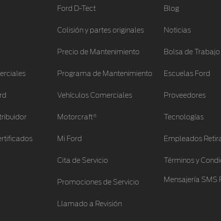
Ford D-Tect
Blog
Colisión y partes originales
Noticias
Precio de Mantenimiento
Bolsa de Trabajo
erciales
Programa de Mantenimiento
Escuelas Ford
rd
Vehículos Comerciales
Proveedores
®
tribuidor
Motorcraft
Tecnologías
rtificados
Mi Ford
Empleados Retir
Cita de Servicio
Términos y Condi
Mensajería SMS 
Promociones de Servicio
Llamado a Revisión