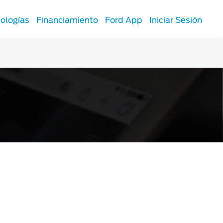
ologías
Financiamiento
Ford App
Iniciar Sesión
SYNC
®