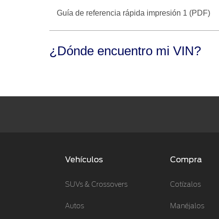
Guía de referencia rápida impresión 1 (PDF)
¿Dónde encuentro mi VIN?
Vehículos
Compra
SUVs & Crossovers
Cotízalos
Autos
Manéjalos