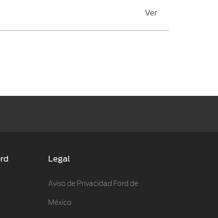
Ver
ord
Legal
Aviso de Privacidad Ford de
México