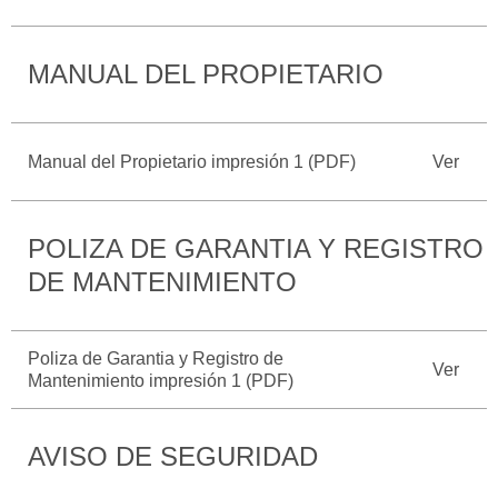
Catálogos
Desempeño
Cita de
Ford
Cambiar
Servicio
MANUAL DEL PROPIETARIO
D-
Contraseña
Kits de
Seguridad
Tect
Accesorios
Promociones
de Servicio
Trabajo
Colisión y
Manual del Propietario impresión 1 (PDF)
Ver
Ford
Partes
Credit
Llamado
Originales
a
POLIZA DE GARANTIA Y REGISTRO
Revisión
Vehículos
Precio de
Comerciales
DE MANTENIMIENTO
Mantenimiento
Garantía
en
Descubre
Programa de
Partes
Tu Ford
Poliza de Garantia y Registro de
Mantenimiento
Ver
Mantenimiento impresión 1 (PDF)
Soporte
Localiza un
Vehículos
Técnico
Distribuidor
Comerciales
AVISO DE SEGURIDAD
Soporte