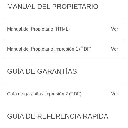
MANUAL DEL PROPIETARIO
Catálogos
Desempeño
Cita de
Ford
Cambiar
Servicio
D-
Contraseña
Kits de
Seguridad
Tect
Accesorios
Manual del Propietario (HTML)
Ver
Promociones
de Servicio
Trabajo
Colisión y
Ford
Partes
Manual del Propietario impresión 1 (PDF)
Ver
Credit
Llamado
Originales
a
Revisión
Vehículos
Precio de
GUÍA DE GARANTÍAS
Comerciales
Mantenimiento
Garantía
en
Descubre
Programa de
Partes
Tu Ford
Mantenimiento
Guía de garantías impresión 2 (PDF)
Ver
Soporte
Localiza un
Vehículos
Técnico
Distribuidor
GUÍA DE REFERENCIA RÁPIDA
Comerciales
Soporte