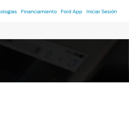
ologías
Financiamiento
Ford App
Iniciar Sesión
SYNC
®