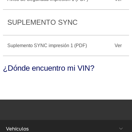
Seminuevos
Motorcraft
®
Técnico
Certificados
SYNC
®
SUPLEMENTO SYNC
Suplemento SYNC impresión 1 (PDF)
Ver
¿Dónde encuentro mi VIN?
Vehículos