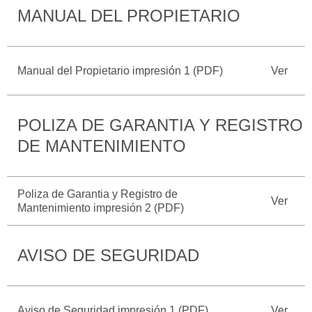
MANUAL DEL PROPIETARIO
Catálogos
Desempeño
Cita de
Ford
Cambiar
Servicio
D-
Contraseña
Kits de
Seguridad
Tect
Accesorios
Manual del Propietario impresión 1 (PDF)
Ver
Promociones
de Servicio
Trabajo
Colisión y
Ford
Partes
Credit
POLIZA DE GARANTIA Y REGISTRO
Llamado
Originales
a
DE MANTENIMIENTO
Revisión
Vehículos
Precio de
Comerciales
Mantenimiento
Garantía
Poliza de Garantia y Registro de
Ver
en
Mantenimiento impresión 2 (PDF)
Descubre
Programa de
Partes
Tu Ford
Mantenimiento
AVISO DE SEGURIDAD
Soporte
Localiza un
Vehículos
Técnico
Distribuidor
Comerciales
Soporte
Aviso de Seguridad impresión 1 (PDF)
Ver