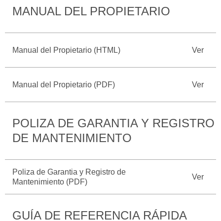
MANUAL DEL PROPIETARIO
Catálogos
Desempeño
Cita de
Ford
Cambiar
Servicio
D-
Contraseña
Kits de
Seguridad
Tect
Accesorios
Manual del Propietario (HTML)
Ver
Promociones
de Servicio
Trabajo
Colisión y
Ford
Partes
Manual del Propietario (PDF)
Ver
Credit
Llamado
Originales
a
Revisión
Vehículos
Precio de
POLIZA DE GARANTIA Y REGISTRO
Comerciales
Mantenimiento
Garantía
DE MANTENIMIENTO
en
Descubre
Programa de
Partes
Tu Ford
Mantenimiento
Poliza de Garantia y Registro de
Ver
Mantenimiento (PDF)
Soporte
Localiza un
Vehículos
Técnico
Distribuidor
Comerciales
GUÍA DE REFERENCIA RÁPIDA
Soporte