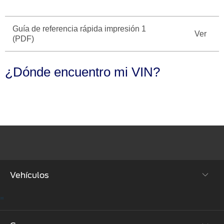
Seminuevos
Motorcraft
®
Técnico
Certificados
Guía de referencia rápida impresión 1
Ver
SYNC
®
(PDF)
¿Dónde encuentro mi VIN?
Vehículos
"
SUVs & Crossovers