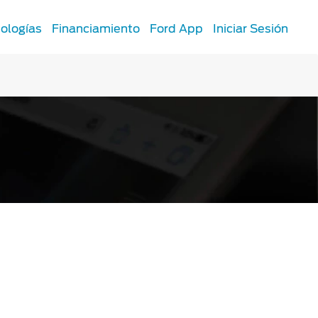
ologías
Financiamiento
Ford App
Iniciar Sesión
SYNC
®