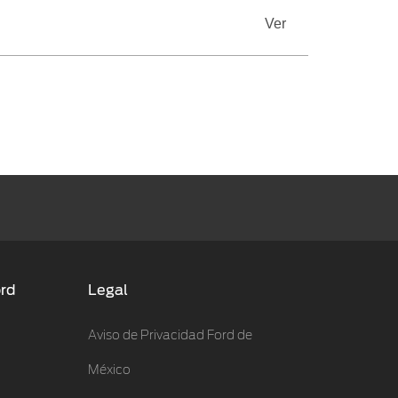
Ver
ord
Legal
Aviso de Privacidad Ford de
México