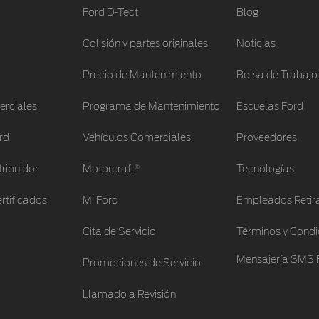
Ford D-Tect
Blog
Colisión y partes originales
Noticias
Precio de Mantenimiento
Bolsa de Trabajo
erciales
Programa de Mantenimiento
Escuelas Ford
rd
Vehículos Comerciales
Proveedores
®
tribuidor
Motorcraft
Tecnologías
rtificados
Mi Ford
Empleados Retir
Cita de Servicio
Términos y Condi
Mensajería SMS 
Promociones de Servicio
Llamado a Revisión