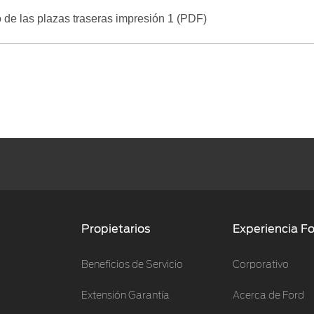
 de las plazas traseras impresión 1 (PDF)
Propietarios
Experiencia F
Beneficios de Servicio
Corporativo
Extensión Garantía
Acerca de Ford