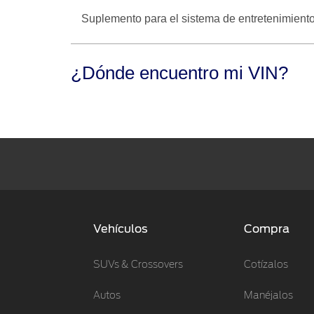
Suplemento para el sistema de entretenimiento
¿Dónde encuentro mi VIN?
Vehículos
Compra
SUVs & Crossovers
Cotízalos
Autos
Manéjalos