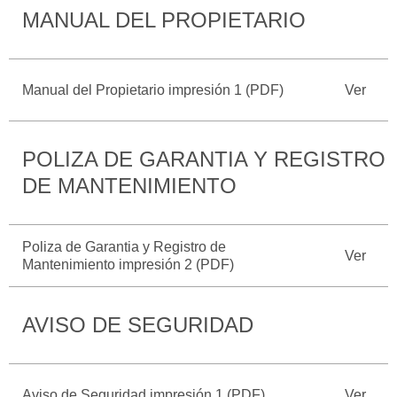
MANUAL DEL PROPIETARIO
Catálogos
Desempeño
Cita de
Ford
Cambiar
Servicio
D-
Contraseña
Kits de
Seguridad
Tect
Accesorios
Manual del Propietario impresión 1 (PDF)
Ver
Promociones
de Servicio
Trabajo
Colisión y
Ford
Partes
Credit
POLIZA DE GARANTIA Y REGISTRO
Llamado
Originales
a
DE MANTENIMIENTO
Revisión
Vehículos
Precio de
Comerciales
Mantenimiento
Garantía
Poliza de Garantia y Registro de
Ver
en
Mantenimiento impresión 2 (PDF)
Descubre
Programa de
Partes
Tu Ford
Mantenimiento
AVISO DE SEGURIDAD
Soporte
Localiza un
Vehículos
Técnico
Distribuidor
Comerciales
Soporte
Aviso de Seguridad impresión 1 (PDF)
Ver