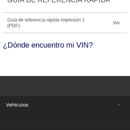
Seminuevos
Motorcraft
®
Técnico
Certificados
Guía de referencia rápida impresión 1
SYNC
®
Ver
(PDF)
¿Dónde encuentro mi VIN?
Vehículos
"
SUVs & Crossovers