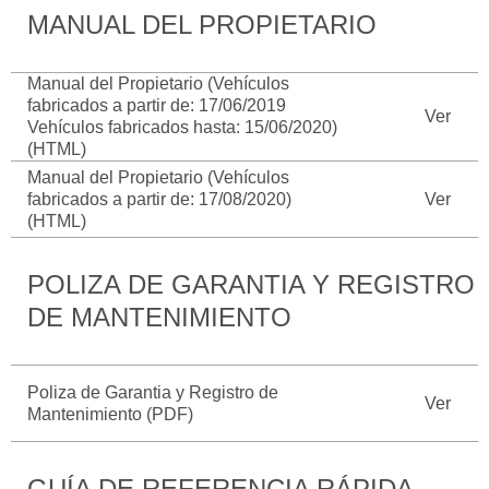
MANUAL DEL PROPIETARIO
Catálogos
Desempeño
Cita de
Ford
Cambiar
Servicio
D-
Contraseña
Manual del Propietario (Vehículos
Kits de
Seguridad
Tect
fabricados a partir de: 17/06/2019
Accesorios
Promociones
Ver
Vehículos fabricados hasta: 15/06/2020)
de Servicio
Trabajo
Colisión y
(HTML)
Ford
Partes
Manual del Propietario (Vehículos
Credit
Llamado
Originales
fabricados a partir de: 17/08/2020)
Ver
a
(HTML)
Revisión
Vehículos
Precio de
Comerciales
Mantenimiento
POLIZA DE GARANTIA Y REGISTRO
Garantía
DE MANTENIMIENTO
en
Descubre
Programa de
Partes
Tu Ford
Mantenimiento
Poliza de Garantia y Registro de
Soporte
Ver
Localiza un
Mantenimiento (PDF)
Vehículos
Técnico
Distribuidor
Comerciales
GUÍA DE REFERENCIA RÁPIDA
Soporte