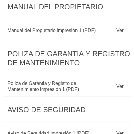
MANUAL DEL PROPIETARIO
Catálogos
Desempeño
Cita de
Ford
Cambiar
Servicio
D-
Contraseña
Kits de
Seguridad
Tect
Accesorios
Manual del Propietario impresión 1 (PDF)
Ver
Promociones
de Servicio
Trabajo
Colisión y
Ford
Partes
Credit
POLIZA DE GARANTIA Y REGISTRO
Llamado
Originales
a
DE MANTENIMIENTO
Revisión
Vehículos
Precio de
Comerciales
Mantenimiento
Garantía
Poliza de Garantia y Registro de
Ver
en
Mantenimiento impresión 1 (PDF)
Descubre
Programa de
Partes
Tu Ford
Mantenimiento
AVISO DE SEGURIDAD
Soporte
Localiza un
Vehículos
Técnico
Distribuidor
Comerciales
Soporte
Aviso de Seguridad impresión 1 (PDF)
Ver