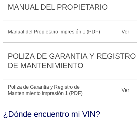
MANUAL DEL PROPIETARIO
Catálogos
Desempeño
Cita de
Ford
Cambiar
Servicio
D-
Contraseña
Kits de
Seguridad
Tect
Accesorios
Manual del Propietario impresión 1 (PDF)
Ver
Promociones
de Servicio
Trabajo
Colisión y
Ford
Partes
Credit
POLIZA DE GARANTIA Y REGISTRO
Llamado
Originales
a
DE MANTENIMIENTO
Revisión
Vehículos
Precio de
Comerciales
Mantenimiento
Garantía
Poliza de Garantia y Registro de
Ver
en
Mantenimiento impresión 1 (PDF)
Descubre
Programa de
Partes
Tu Ford
Mantenimiento
¿Dónde encuentro mi VIN?
Soporte
Localiza un
Vehículos
Técnico
Distribuidor
Comerciales
Soporte