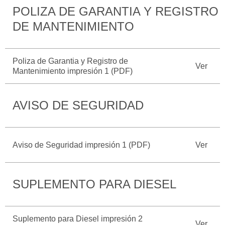
POLIZA DE GARANTIA Y REGISTRO
Catálogos
Desempeño
Cita de
Ford
Cambiar
DE MANTENIMIENTO
Servicio
D-
Contraseña
Kits de
Seguridad
Tect
Accesorios
Promociones
Poliza de Garantia y Registro de
de Servicio
Trabajo
Ver
Colisión y
Mantenimiento impresión 1 (PDF)
Ford
Partes
Credit
Llamado
Originales
a
AVISO DE SEGURIDAD
Revisión
Vehículos
Precio de
Comerciales
Mantenimiento
Garantía
Aviso de Seguridad impresión 1 (PDF)
Ver
en
Descubre
Programa de
Partes
Tu Ford
Mantenimiento
SUPLEMENTO PARA DIESEL
Soporte
Localiza un
Vehículos
Técnico
Distribuidor
Comerciales
Suplemento para Diesel impresión 2
Soporte
Ver