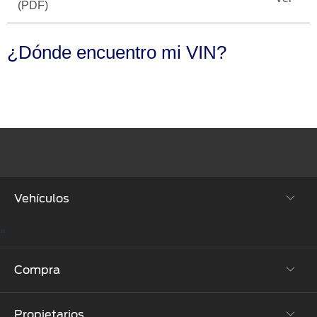
Seminuevos
Motorcraft
®
(PDF)
Técnico
Certificados
¿Dónde encuentro mi VIN?
SYNC
®
Vehículos
"
SUVs & Crossovers
Compra
Autos
Propietarios
Híbridos y Eléctricos