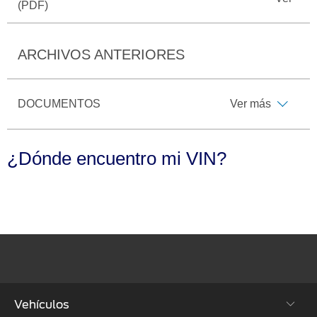
Seminuevos
Motorcraft
®
(PDF)
Técnico
Certificados
SYNC
®
ARCHIVOS ANTERIORES
DOCUMENTOS
Ver más
¿Dónde encuentro mi VIN?
Vehículos