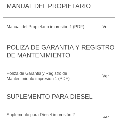
MANUAL DEL PROPIETARIO
Catálogos
Desempeño
Cita de
Ford
Cambiar
Servicio
D-
Contraseña
Kits de
Seguridad
Tect
Accesorios
Manual del Propietario impresión 1 (PDF)
Ver
Promociones
de Servicio
Trabajo
Colisión y
Ford
Partes
Credit
POLIZA DE GARANTIA Y REGISTRO
Llamado
Originales
a
DE MANTENIMIENTO
Revisión
Vehículos
Precio de
Comerciales
Mantenimiento
Garantía
Poliza de Garantia y Registro de
Ver
en
Mantenimiento impresión 1 (PDF)
Descubre
Programa de
Partes
Tu Ford
Mantenimiento
SUPLEMENTO PARA DIESEL
Soporte
Localiza un
Vehículos
Técnico
Distribuidor
Comerciales
Suplemento para Diesel impresión 2
Soporte
Ver