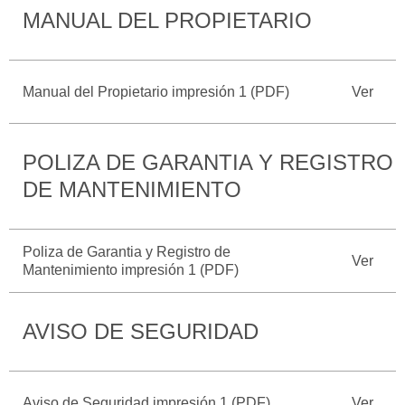
MANUAL DEL PROPIETARIO
Catálogos
Desempeño
Cita de
Ford
Cambiar
Servicio
D-
Contraseña
Kits de
Seguridad
Tect
Accesorios
Manual del Propietario impresión 1 (PDF)
Ver
Promociones
de Servicio
Trabajo
Colisión y
Ford
Partes
Credit
POLIZA DE GARANTIA Y REGISTRO
Llamado
Originales
a
DE MANTENIMIENTO
Revisión
Vehículos
Precio de
Comerciales
Mantenimiento
Garantía
Poliza de Garantia y Registro de
Ver
en
Mantenimiento impresión 1 (PDF)
Descubre
Programa de
Partes
Tu Ford
Mantenimiento
AVISO DE SEGURIDAD
Soporte
Localiza un
Vehículos
Técnico
Distribuidor
Comerciales
Soporte
Aviso de Seguridad impresión 1 (PDF)
Ver