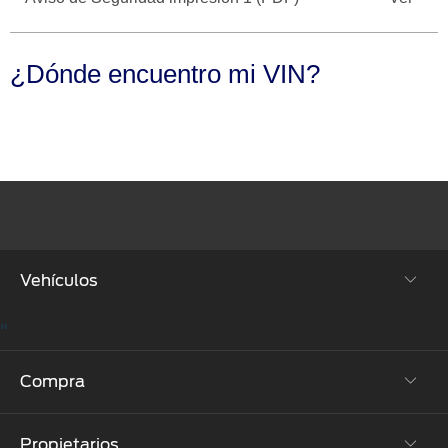
Seminuevos
Motorcraft
®
Técnico
Certificados
¿Dónde encuentro mi VIN?
SYNC
®
Vehículos
"
SUVs & Crossovers
Compra
Autos
Propietarios
Híbridos y Eléctricos