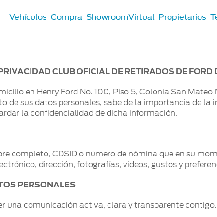
Vehículos
Compra
ShowroomVirtual
Propietarios
T
PRIVACIDAD CLUB OFICIAL DE RETIRADOS DE FORD
Comerciales
micilio en Henry Ford No. 100, Piso 5, Colonia San Mateo
to de sus datos personales, sabe de la importancia de la 
®
Comerciales
dar la confidencialidad de dicha información.
u Ford
 Distribuidor
 Certificados
bre completo, CDSID o número de nómina que en su moment
ectrónico, dirección, fotografías, videos, gustos y preferenci
ATOS PERSONALES
er una comunicación activa, clara y transparente contigo.