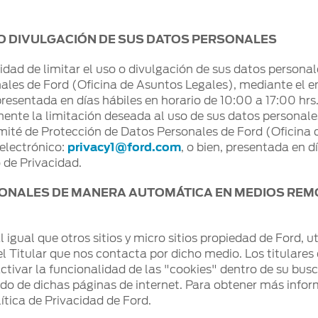
 O DIVULGACIÓN DE SUS DATOS PERSONALES
lidad de limitar el uso o divulgación de sus datos persona
es de Ford (Oficina de Asuntos Legales), mediante el envío
 presentada en días hábiles en horario de 10:00 a 17:00 hrs.
ente la limitación deseada al uso de sus datos personales
omité de Protección de Datos Personales de Ford (Oficina 
 electrónico:
privacy1@ford.com
, o bien, presentada en d
o de Privacidad.
ONALES DE MANERA AUTOMÁTICA EN MEDIOS REM
al igual que otros sitios y micro sitios propiedad de Ford,
l Titular que nos contacta por dicho medio. Los titulare
activar la funcionalidad de las "cookies" dentro de su b
ido de dichas páginas de internet. Para obtener más info
lítica de Privacidad de Ford.