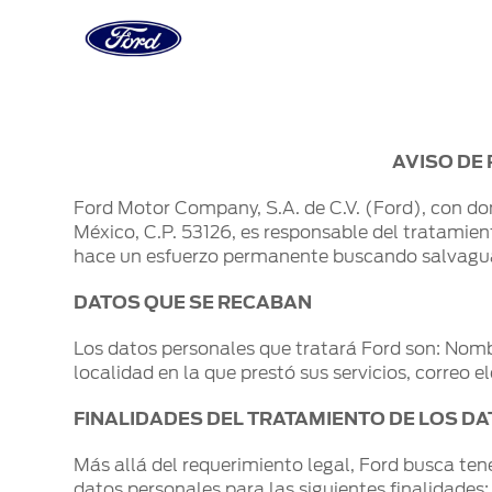
Acessibility
Showroom Virtual
Compra
Servicio
Tecnologías
Iniciar Sesión
AVISO DE 
Cotízalos
Beneficios de Servicio
Asistencia
Iniciar Sesión
Ford Credit
Vehículos 
Ford Motor Company, S.A. de C.V. (Ford), con do
México, C.P. 53126, es responsable del tratamien
Manéjalos
Extensión Garantía
Conectividad
Registrarse
Vehículos 
Motorcraft
hace un esfuerzo permanente buscando salvaguar
Promociones
Ford D-Tect
Confort
Cambiar Contraseña
Descubre T
Ford Custom Garage
Colisión y Partes Originales
Desempeño
Localiza un
DATOS QUE SE RECABAN
Catálogos
Precio de Mantenimiento
Seguridad
Seminuevos
Los datos personales que tratará Ford son: Nom
Kits de Accesorios
Programa de Mantenimiento
Trabajo
localidad en la que prestó sus servicios, correo el
FINALIDADES DEL TRATAMIENTO DE LOS D
Más allá del requerimiento legal, Ford busca ten
datos personales para las siguientes finalidades: