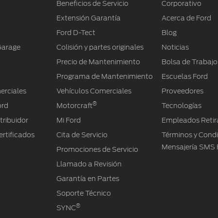
Beneficios de Servicio
Corporativo
Extensión Garantía
Acerca de Ford
Ford D-Tect
Blog
Garage
Colisión y partes originales
Noticias
Precio de Mantenimiento
Bolsa de Trabajo
Programa de Mantenimiento
Escuelas Ford
erciales
Vehículos Comerciales
Proveedores
®
ord
Motorcraft
Tecnologías
tribuidor
Mi Ford
Empleados Retir
rtificados
Cita de Servicio
Términos y Cond
Mensajería SMS 
Promociones de Servicio
Llamado a Revisión
Garantía en Partes
Soporte Técnico
®
SYNC