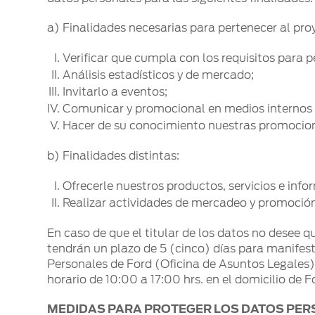
Mi Ford
a) Finalidades necesarias para pertenecer al pro
®
Mi Ford
SYNC
Verificar que cumpla con los requisitos para p
Cita de Servicio
Análisis estadísticos y de mercado;
Promociones de Servicio
Invitarlo a eventos;
Llamado a Revisión
Comunicar y promocional en medios internos y 
Garantía en Partes
Hacer de su conocimiento nuestras promocio
Soporte Técnico
b) Finalidades distintas:
Ofrecerle nuestros productos, servicios e inf
Realizar actividades de mercadeo y promoció
En caso de que el titular de los datos no desee q
tendrán un plazo de 5 (cinco) días para manifes
Personales de Ford (Oficina de Asuntos Legales) v
horario de 10:00 a 17:00 hrs. en el domicilio de F
MEDIDAS PARA PROTEGER LOS DATOS PE