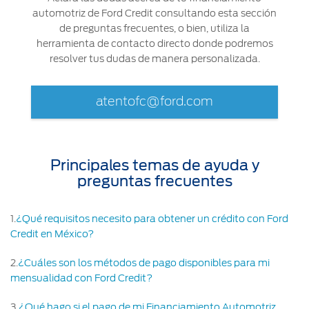
®
Motorcraft
Técnico
automotriz de Ford Credit consultando esta sección
Localiza un
de preguntas frecuentes, o bien, utiliza la
Distribuidor
herramienta de contacto directo donde podremos
®
SYNC
resolver tus dudas de manera personalizada.
Seminuevos
Certificados
atentofc@ford.com
Principales temas de ayuda y
preguntas frecuentes
1
.
¿Qué requisitos necesito para obtener un crédito con Ford
Credit en México?
2
.
¿Cuáles son los métodos de pago disponibles para mi
mensualidad con Ford Credit?
3
.
¿Qué hago si el pago de mi Financiamiento Automotriz