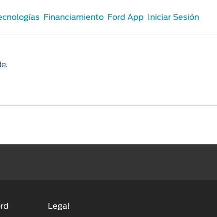
ecnologías
Financiamiento
Ford App
Iniciar Sesión
e.
ord
Legal