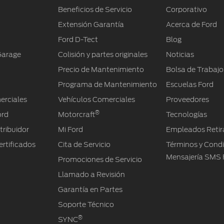
Beneficios de Servicio
Corporativo
Extensión Garantía
Acerca de Ford
Ford D-Tect
Blog
Garage
Colisión y partes originales
Noticias
Precio de Mantenimiento
Bolsa de Trabajo
Programa de Mantenimiento
Escuelas Ford
erciales
Vehículos Comerciales
Proveedores
®
ord
Motorcraft
Tecnologías
tribuidor
Mi Ford
Empleados Retir
rtificados
Cita de Servicio
Términos y Cond
Mensajería SMS 
Promociones de Servicio
Llamado a Revisión
Garantía en Partes
Soporte Técnico
®
SYNC