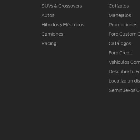
Mi Ford
SUVs & Crossovers
Cotízalos
Autos
Manéjalos
®
Mi Ford
SYNC
Híbridos y Eléctricos
Promociones
Cita de Servicio
Camiones
Ford Custom 
Promociones de Servicio
Racing
Catálogos
Llamado a Revisión
Ford Credit
Garantía en Partes
Vehículos Com
Soporte Técnico
Descubre tu F
Localiza un dis
Seminuevos Ce