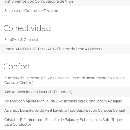
®
Instrumentos con Computadora de Viaje
Motorcraft
Técnico
Localiza un
Sistema de Control de Tracción
Distribuidor
®
SYNC
Conectividad
Seminuevos
Certificados
FordPass® Connect
Radio AM/FM/USB Dual/AUX/Bluetooth® con 4 Bocinas
Confort
3 Tomas de Corriente de 12V (Dos en el Panel de Instrumentos y Una en
Consola Central)
Aire Acondicionado Manual (Delantero)
Asiento con Ajuste Manual de 2 Posiciones para Conductor y Pasajero
Asientos Delanteros de Vinil Lavable Tipo Capitán con Consola Central
Cristales Eléctricos con Función de Bajada y Subida en un Solo Toque
para Conductor