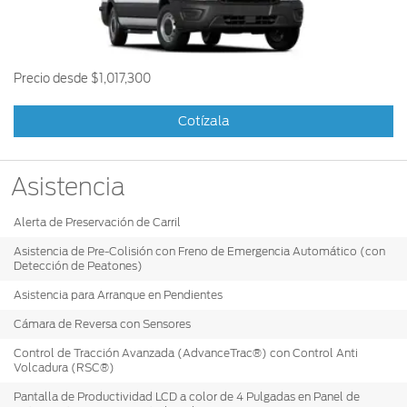
Ford
Desempeño
Cita de
Ford
Cambiar
Custom
Servicio
D-
Contraseña
Garage
Seguridad
Tect
Precio desde
$1,017,300
Promociones
Catálogos
de Servicio
Trabajo
Cotízala
Colisión y
Partes
Kits de
Llamado
Originales
Accesorios
a
Asistencia
Revisión
Precio de
Alerta de Preservación de Carril
Ford
Mantenimiento
Credit
Garantía
Asistencia de Pre-Colisión con Freno de Emergencia Automático (con
Detección de Peatones)
en
Programa de
Partes
Vehículos
Asistencia para Arranque en Pendientes
Mantenimiento
Comerciales
Cámara de Reversa con Sensores
Soporte
Vehículos
Control de Tracción Avanzada (AdvanceTrac®) con Control Anti
Técnico
Descubre
Comerciales
Volcadura (RSC®)
Tu Ford
Pantalla de Productividad LCD a color de 4 Pulgadas en Panel de
Soporte