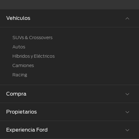
Vehículos
SUVs & Crossovers
Autos
Híbridos y Eléctricos
Camiones
Racing
Compra
Propietarios
Cotízalos
Manéjalos
Experiencia Ford
Beneficios de Servicio
Promociones