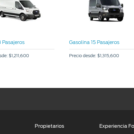
8 Pasajeros
Gasolina 15 Pasajeros
esde:
$1,211,600
Precio desde:
$1,315,600
Propietarios
Experiencia F