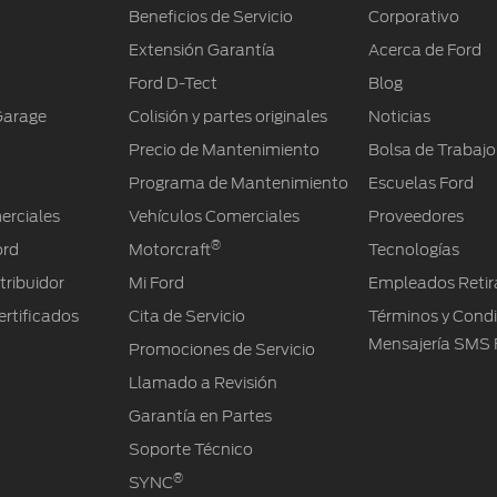
Beneficios de Servicio
Corporativo
Extensión Garantía
Acerca de Ford
Ford D-Tect
Blog
Garage
Colisión y partes originales
Noticias
Precio de Mantenimiento
Bolsa de Trabajo
Programa de Mantenimiento
Escuelas Ford
erciales
Vehículos Comerciales
Proveedores
®
ord
Motorcraft
Tecnologías
tribuidor
Mi Ford
Empleados Retir
rtificados
Cita de Servicio
Términos y Cond
Mensajería SMS 
Promociones de Servicio
Llamado a Revisión
Garantía en Partes
Soporte Técnico
®
SYNC