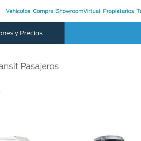
Vehículos
Compra
ShowroomVirtual
Propietarios
T
ones y Precios
Comerciales
ansit Pasajeros
®
Comerciales
u Ford
 Distribuidor
s
 Certificados