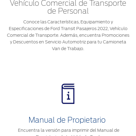
®
Motorcraft
Vehículo Comercial de Transporte
Técnico
Localiza un
de Personal
Distribuidor
®
SYNC
Conoce las Características, Equipamiento y
Especificaciones de Ford Transit Pasajeros 2022, Vehículo
Seminuevos
Comercial de Transporte. Además, encuentra Promociones
Certificados
y Descuentos en Servicio Automotriz para tu Camioneta
Van de Trabajo.
Manual de Propietario
Encuentra la versión para imprimir del Manual de