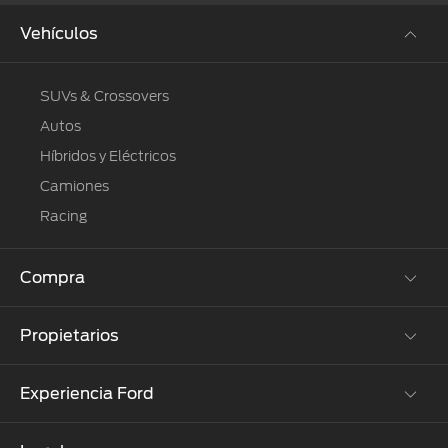
Vehículos
SUVs & Crossovers
Autos
Híbridos y Eléctricos
Camiones
Racing
Compra
Propietarios
Cotízalos
Manéjalos
Experiencia Ford
Beneficios de Servicio
Promociones
Extensión Garantía
Ford Custom Garage