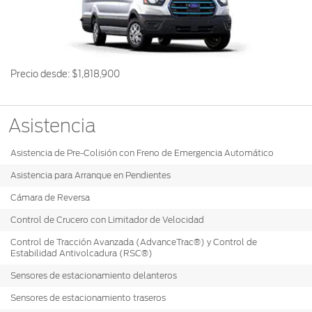
Ford
Desempeño
Cita de
Ford
Cambiar
Custom
Servicio
D-
Contraseña
Garage
Seguridad
Tect
Promociones
Precio desde:
$1,818,900
Catálogos
de Servicio
Trabajo
Colisión y
Partes
Kits de
Llamado
Asistencia
Originales
Accesorios
a
Asistencia de Pre-Colisión con Freno de Emergencia Automático
Revisión
Precio de
Ford
Asistencia para Arranque en Pendientes
Mantenimiento
Credit
Garantía
Cámara de Reversa
en
Programa de
Control de Crucero con Limitador de Velocidad
Partes
Vehículos
Mantenimiento
Comerciales
Control de Tracción Avanzada (AdvanceTrac®) y Control de
Estabilidad Antivolcadura (RSC®)
Soporte
Vehículos
Técnico
Descubre
Sensores de estacionamiento delanteros
Comerciales
Tu Ford
Sensores de estacionamiento traseros
Soporte