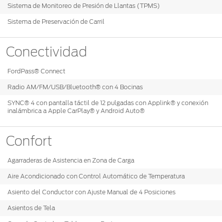
®
Motorcraft
Sistema de Monitoreo de Presión de Llantas (TPMS)
Técnico
Localiza un
Distribuidor
Sistema de Preservación de Carril
®
SYNC
Seminuevos
Conectividad
Certificados
FordPass® Connect
Radio AM/FM/USB/Bluetooth® con 4 Bocinas
SYNC® 4 con pantalla táctil de 12 pulgadas con Applink® y conexión
inalámbrica a Apple CarPlay® y Android Auto®
Confort
Agarraderas de Asistencia en Zona de Carga
Aire Acondicionado con Control Automático de Temperatura
Asiento del Conductor con Ajuste Manual de 4 Posiciones
Asientos de Tela