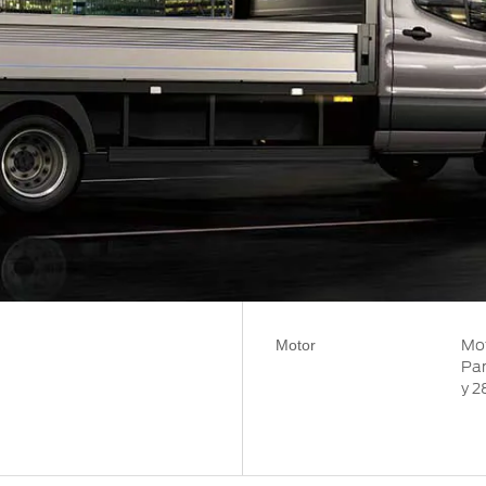
Motor
Mot
Pan
y 2