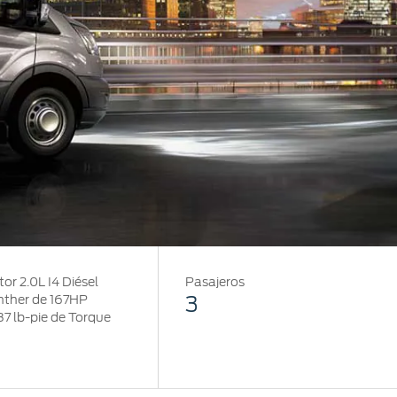
or 2.0L I4 Diésel
Pasajeros
3
ther de 167HP
87 lb-pie de Torque