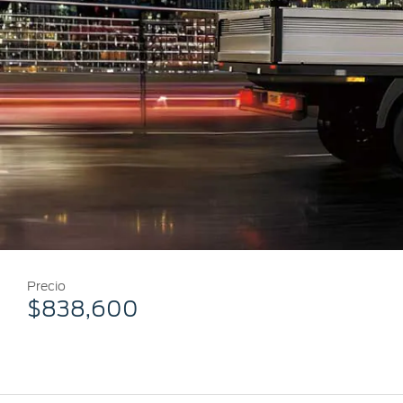
Mi Ford
®
Mi Ford
SYNC
Cita de Servicio
Promociones de Servicio
Llamado a Revisión
Garantía en Partes
Soporte Técnico
Precio
$838,600