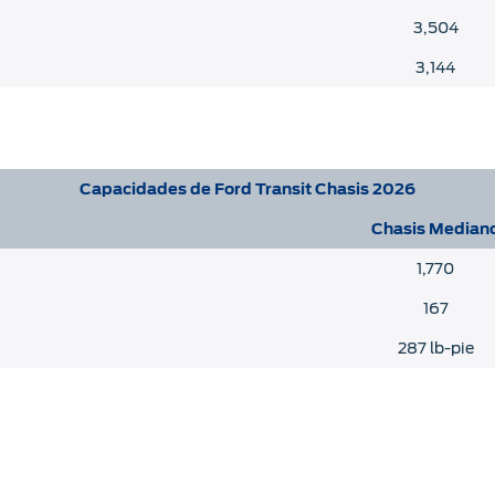
3,504
3,144
Capacidades de Ford Transit Chasis 2026
Chasis Median
1,770
167
287 lb-pie