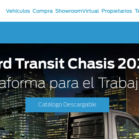
Vehículos
Compra
ShowroomVirtual
Propietarios
T
Comerciales
rd Transit Chasis 2
®
Comerciales
u Ford
taforma para el Traba
 Distribuidor
 Certificados
Catálogo Descargable