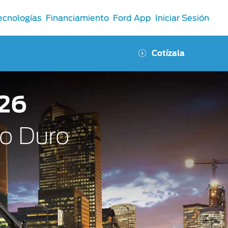
ecnologías
Financiamiento
Ford App
Iniciar Sesión
Cotízala
026
jo Duro