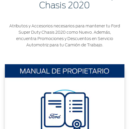
®
Motorcraft
Chasis 2020
Técnico
Localiza un
Distribuidor
®
SYNC
Atributos y Accesorios necesarios para mantener tu Ford
Seminuevos
Super Duty Chasis 2020 como Nuevo. Además,
Certificados
encuentra Promociones y Descuentos en Servicio
Automotriz para tu Camión de Trabajo.