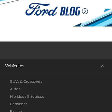
Vehículos
SUVs & Crossovers
Autos
Híbridos y Eléctricos
Camiones
Racing