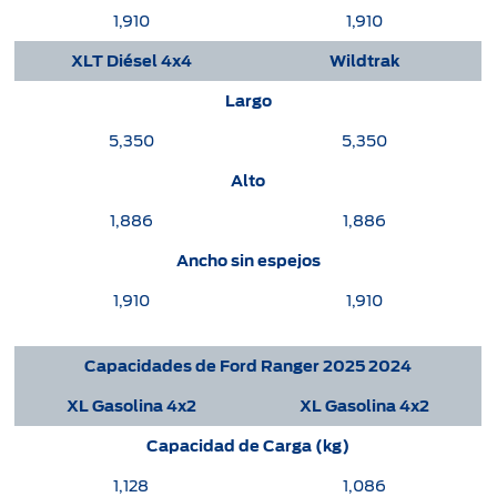
1,910
1,910
XLT Diésel 4x4
Wildtrak
Largo
5,350
5,350
Alto
1,886
1,886
Ancho sin espejos
1,910
1,910
Capacidades de Ford Ranger 2025 2024
XL Gasolina 4x2
XL Gasolina 4x2
Capacidad de Carga (kg)
1,128
1,086