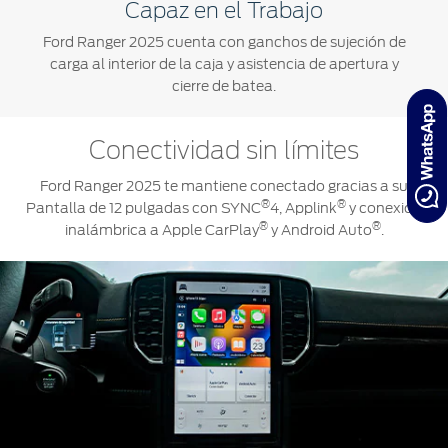
Capaz en el Trabajo
Ford Ranger 2025 cuenta con ganchos de sujeción de
carga al interior de la caja y asistencia de apertura y
cierre de batea.
Conectividad sin límites
Ford Ranger 2025 te mantiene conectado gracias a su
®
®
Pantalla de 12 pulgadas con SYNC
4, Applink
y conexión
®
®
inalámbrica a Apple CarPlay
y Android Auto
.