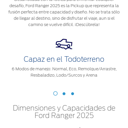
®
Motorcraft
Técnico
desafío, Ford Ranger 2025 es la Pickup que representa la
Localiza un
fusión perfecta entre capacidad y diseño. No se trata sólo
Distribuidor
de llegar al destino, sino de disfrutar el viaje, aun si el
®
SYNC
camino se vuelve difícil. ¡Descúbrela!
Seminuevos
Certificados
Capaz en el Todoterreno
6 Modos de manejo: Normal, Eco, Remolque/Arrastre,
Resbaladizo, Lodo/Surcos y Arena
Dimensiones y Capacidades de
Ford Ranger 2025