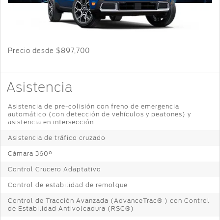
Cambiar
Servicio
Ford
Custom
Contraseña
D-
Garage
Seguridad
Tect
Promociones
de Servicio
Catálogos
Trabajo
Colisión y
Precio desde
$897,700
Partes
Llamado
Kits de
Originales
a
Accesorios
Asistencia
Revisión
Precio de
Ford
Asistencia de pre-colisión con freno de emergencia
Mantenimiento
Garantía
automático (con detección de vehículos y peatones) y
Credit
en
asistencia en intersección
Partes
Programa de
Asistencia de tráfico cruzado
Vehículos
Mantenimiento
Comerciales
Cámara 360°
Soporte
Técnico
Control Crucero Adaptativo
Vehículos
Descubre
Comerciales
Control de estabilidad de remolque
Tu Ford
Soporte
Control de Tracción Avanzada (AdvanceTrac® ) con Control
®
Técnico
Motorcraft
de Estabilidad Antivolcadura (RSC®)
Localiza un