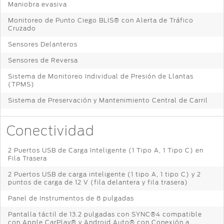
Maniobra evasiva
Distribuidor
®
SYNC
Monitoreo de Punto Ciego BLIS® con Alerta de Tráfico
Cruzado
Seminuevos
Certificados
Sensores Delanteros
Sensores de Reversa
Sistema de Monitoreo Individual de Presión de Llantas
(TPMS)
Sistema de Preservación y Mantenimiento Central de Carril
Conectividad
2 Puertos USB de Carga Inteligente (1 Tipo A, 1 Tipo C) en
Fila Trasera
2 Puertos USB de carga inteligente (1 tipo A, 1 tipo C) y 2
puntos de carga de 12 V (fila delantera y fila trasera)
Panel de Instrumentos de 8 pulgadas
Pantalla táctil de 13.2 pulgadas con SYNC®4 compatible
con Apple CarPlay® y Android Auto® con Conexión a