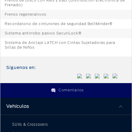
Frenos de Disco con ABS y EBD (Distribución Electrónica de
Frenado)
Frenos regenerativos
Recordatorio de cinturones de seguridad BeltMinder®
Sistema antirrobo pasivo SecuriLock®
Sistema de Anclaje LATCH con Cintas Sujetadoras para
Sillas de Niños
Síguenos en:
Comentarios
Vehículos
SUVs & Crossovers