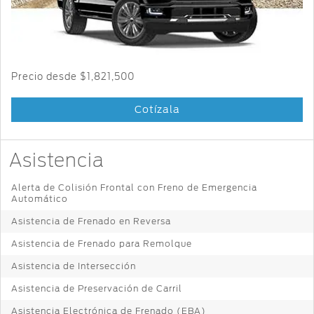
Cambiar
Servicio
Ford
Custom
Contraseña
D-
Garage
Seguridad
Tect
Promociones
de Servicio
Catálogos
Trabajo
Colisión y
Precio desde
$1,821,500
Partes
Llamado
Kits de
Originales
a
Cotízala
Accesorios
Revisión
Precio de
Ford
Mantenimiento
Asistencia
Garantía
Credit
en
Alerta de Colisión Frontal con Freno de Emergencia
Partes
Programa de
Automático
Vehículos
Mantenimiento
Comerciales
Asistencia de Frenado en Reversa
Soporte
Técnico
Vehículos
Asistencia de Frenado para Remolque
Descubre
Comerciales
Asistencia de Intersección
Tu Ford
Soporte
Asistencia de Preservación de Carril
®
Técnico
Motorcraft
Localiza un
Asistencia Electrónica de Frenado (EBA)