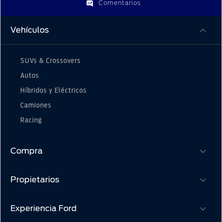
Comentarios
Vehículos
SUVs & Crossovers
Autos
Híbridos y Eléctricos
Camiones
Racing
Compra
Propietarios
Cotízalos
Manéjalos
Experiencia Ford
Beneficios de Servicio
Promociones