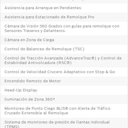
Distribuidor
®
SYNC
Asistencia para Arranque en Pendientes
Asistencia para Estacionado de Remolque Pro
Seminuevos
Certificados
Cámara de Visión 360 Grados con guías para remolque con
Sensores Traseros y Delanteros
Cámara en Zona de Carga
Control de Balanceo de Remolque (TSC)
Control de Tracción Avanzada (AdvanceTrac®) y Control de
Estabilidad Antivolcadura (RSC®)
Control de Velocidad Crucero Adaptativo con Stop & Go
Encendido Remoto de Motor
Head-Up Display
Iluminación de Zona 360°
Monitoreo de Punto Ciego BLIS® con Alerta de Tráfico
Cruzado Extensible al Remolque
Sistema de monitoreo de presión de llantas individual
(TPMS)