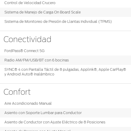
®
Motorcraft
Control de Velocidad Crucero
Técnico
Localiza un
Sistema de Manejo de Carga On Board Scale
Distribuidor
®
SYNC
Sistema de Monitoreo de Presión de Llantas Individual (TPMS)
Seminuevos
Certificados
Conectividad
FordPass® Connect 5G
Radio AM/FM/USB/BT con 6 bocinas
SYNC® 4 con Pantalla Táctil de 8 pulgadas, Applink®, Apple CarPlay®
y Android Auto® Inalámbrico
Confort
Aire Acondicionado Manual
Asiento con Soporte Lumbar para Conductor
Asiento de Conductor con Ajuste Eléctrico de 8 Posiciones