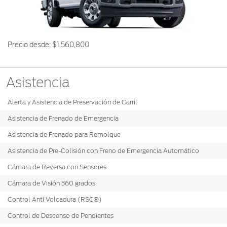
Ford
Desempeño
Cita de
Ford
Cambiar
Custom
Servicio
D-
Contraseña
Garage
Seguridad
Tect
Precio desde:
$1,560,800
Promociones
Catálogos
de Servicio
Trabajo
Colisión y
Partes
Asistencia
Kits de
Llamado
Originales
Accesorios
a
Alerta y Asistencia de Preservación de Carril
Revisión
Precio de
Asistencia de Frenado de Emergencia
Ford
Mantenimiento
Asistencia de Frenado para Remolque
Credit
Garantía
en
Asistencia de Pre-Colisión con Freno de Emergencia Automático
Programa de
Partes
Vehículos
Mantenimiento
Cámara de Reversa con Sensores
Comerciales
Cámara de Visión 360 grados
Soporte
Vehículos
Técnico
Control Anti Volcadura (RSC®)
Descubre
Comerciales
Tu Ford
Control de Descenso de Pendientes
Soporte