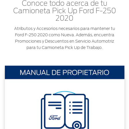
Conoce todo acerca de tu
Ford
Desempeño
Cita de
Camioneta Pick Up Ford F-250
Ford
Cambiar
Custom
Servicio
D-
2020
Contraseña
Garage
Seguridad
Tect
Atributos y Accesorios necesarios para mantener tu
Promociones
Catálogos
Ford F-250 2020 como Nueva. Además, encuentra
de Servicio
Trabajo
Colisión y
Promociones y Descuentos en Servicio Automotriz
Partes
para tu Camioneta Pick Up de Trabajo.
Kits de
Llamado
Originales
Accesorios
a
Revisión
Precio de
Ford
Mantenimiento
Credit
Garantía
en
Programa de
Partes
Vehículos
Mantenimiento
Comerciales
Soporte
Vehículos
Técnico
Descubre
Comerciales
Tu Ford
Soporte