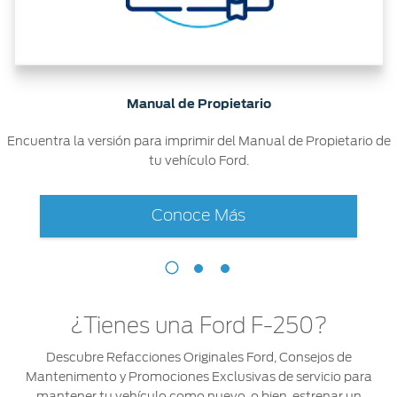
®
Motorcraft
Técnico
Localiza un
Distribuidor
®
SYNC
Seminuevos
Certificados
Manual de Propietario
Encuentra la versión para imprimir del Manual de Propietario de
tu vehículo Ford.
Conoce Más
¿Tienes una Ford F-250?
Descubre Refacciones Originales Ford, Consejos de
Mantenimento y Promociones Exclusivas de servicio para
mantener tu vehículo como nuevo, o bien, estrenar un