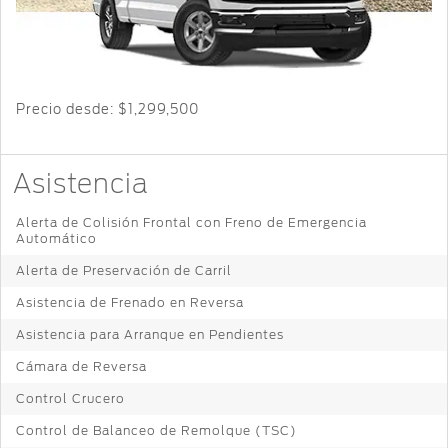
Cambiar
Servicio
Ford
Custom
Contraseña
D-
Garage
Seguridad
Tect
Promociones
de Servicio
Catálogos
Trabajo
Colisión y
Precio desde:
$1,299,500
Partes
Llamado
Kits de
Originales
a
Accesorios
Revisión
Asistencia
Precio de
Ford
Mantenimiento
Alerta de Colisión Frontal con Freno de Emergencia
Garantía
Credit
Automático
en
Partes
Alerta de Preservación de Carril
Programa de
Vehículos
Mantenimiento
Asistencia de Frenado en Reversa
Comerciales
Soporte
Asistencia para Arranque en Pendientes
Técnico
Vehículos
Descubre
Cámara de Reversa
Comerciales
Tu Ford
Soporte
Control Crucero
®
Técnico
Motorcraft
Control de Balanceo de Remolque (TSC)
Localiza un