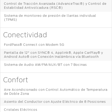
Distribuidor
Control de Tracción Avanzada (AdvanceTrac®) y Control de
®
SYNC
Estabilidad Antivolcadura (RSC®)
Sistema de monitoreo de presión de llantas individual
Seminuevos
(TPMS)
Certificados
Conectividad
FordPass® Connect con Modem 5G
Pantalla de 12" con SYNC® 4, Applink®, Apple CarPlay® y
Android Auto® con Conexión Inalámbrica vía Bluetooth
Sistema de Audio AM/FM/AUX/BT con 7 Bocinas
Confort
Aire Acondicionado con Control Automático de Temperatura
de Doble Zona
Asiento del Conductor con Ajuste Eléctrico de 8 Posiciones
Cristales Eléctricos