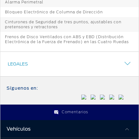
Alarma Perimetral
Bloqueo Electrónico de Columna de Dirección
Cinturones de Seguridad de tres puntos, ajustables con
pretensores y retractores
Frenos de Disco Ventilados con ABS y EBD (Distribución
Electrónica de la Fuerza de Frenado) en las Cuatro Ruedas
LEGALES
Síguenos en:
Comentarios
Vehículos