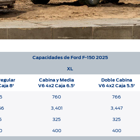
Capacidades de Ford F-150 2025
XL
Regular
Cabina y Media
Doble Cabina
aja 8'
V6 4x2 Caja 6.5'
V6 4x2 Caja 5.5'
5
760
766
56
3,401
3,447
5
325
325
0
400
400