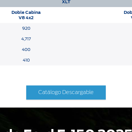
XLT
Doble Cabina
Dob
V8 4x2
920
4,717
400
410
Catálogo Descargable