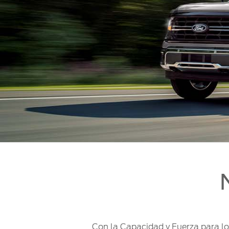
Mi Ford
®
Mi Ford
SYNC
Cita de Servicio
Promociones de Servicio
Llamado a Revisión
Garantía en Partes
Soporte Técnico
Con la Capacidad y Fuerza para lo