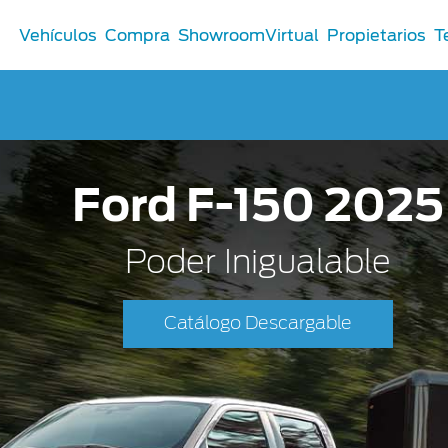
Vehículos
Compra
ShowroomVirtual
Propietarios
T
Comerciales
Ford F-150 2025
®
Comerciales
u Ford
Poder Inigualable
 Distribuidor
 Certificados
Catálogo Descargable