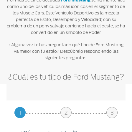
Por más de cinco décadas
Ford Mustang
se ha mantenido
como uno de los vehículos más icónicos en el segmento de
Ford
Desempeño
Cita de
Ford
Cambiar
los Muscle Cars. Este Vehículo Deportivo es la mezcla
Custom
Servicio
D-
Contraseña
perfecta de Estilo, Desempeño y Velocidad; con su
Garage
Seguridad
Tect
emblema de un pony salvaje corriendo hacia el oeste, se ha
Promociones
convertido en un símbolo de Poder.
Catálogos
de Servicio
Trabajo
Colisión y
¿Alguna vez te has preguntado qué tipo de Ford Mustang
Partes
Kits de
va mejor con tu estilo? Descúbrelo respondiendo las
Llamado
Originales
Accesorios
siguientes preguntas.
a
Revisión
Precio de
Ford
Mantenimiento
¿Cuál es tu tipo de Ford Mustang?
Credit
Garantía
en
Programa de
Partes
Vehículos
Mantenimiento
Comerciales
Soporte
Vehículos
1
2
3
Técnico
Descubre
Comerciales
Tu Ford
Soporte