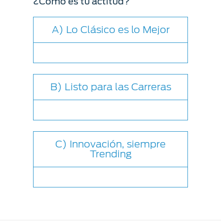
¿Cómo es tu actitud?
®
Motorcraft
Técnico
Localiza un
Distribuidor
A) Lo Clásico es lo Mejor
®
SYNC
Seminuevos
Certificados
B) Listo para las Carreras
C) Innovación, siempre
Trending