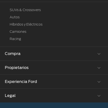
SUVs & Crossovers
Autos
Híbridos y Eléctricos
Camiones
Racing
Compra
Propietarios
Cotízalos
Manéjalos
Experiencia Ford
Beneficios de Servicio
Promociones
Extensión Garantía
Ford Custom Garage
Legal
Corporativo
Ford D-Tect
Catálogos
Acerca de Ford
Colisión y partes originales
Ford Credit