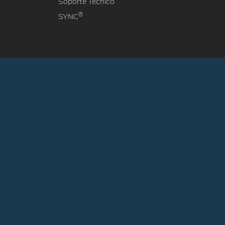
Soporte Técnico
®
SYNC