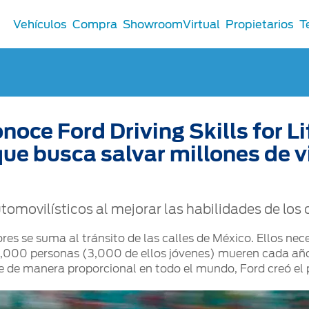
Vehículos
Compra
ShowroomVirtual
Propietarios
T
noce Ford Driving Skills for Li
Comerciales
®
Comerciales
ue busca salvar millones de 
u Ford
 Distribuidor
 Certificados
tomovilísticos al mejorar las habilidades de los
s se suma al tránsito de las calles de México. Ellos ne
 24,000 personas (3,000 de ellos jóvenes) mueren cada a
re de manera proporcional en todo el mundo, Ford creó e