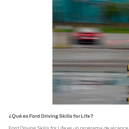
Mi Ford
®
Mi Ford
SYNC
Cita de Servicio
Promociones de Servicio
Llamado a Revisión
Garantía en Partes
Soporte Técnico
¿Qué es Ford Driving Skills for Life?
Ford Driving Skills for Life es un programa de alcan