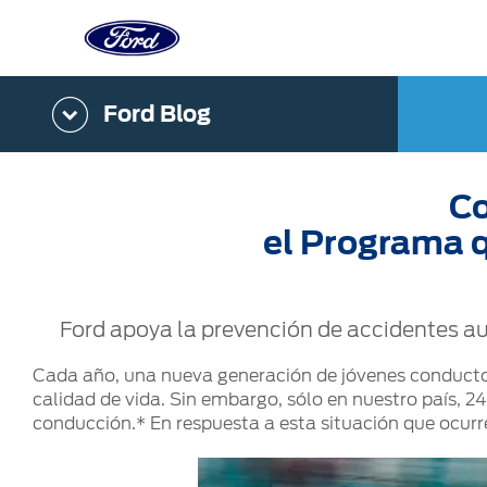
Acessibility
Ford Blog
Showroom Virtual
Compra
Servicio
Tecnologías
Iniciar Sesión
Co
Cotízalos
Beneficios de Servicio
Asistencia
Iniciar Sesión
Ford Credit
Vehículos 
Manéjalos
Extensión Garantía
Conectividad
Registrarse
Vehículos 
Motorcraft
el Programa q
Promociones
Ford D-Tect
Confort
Cambiar Contraseña
Descubre T
Ford Custom Garage
Colisión y Partes Originales
Desempeño
Localiza un
Catálogos
Precio de Mantenimiento
Seguridad
Seminuevos
Ford apoya la prevención de accidentes au
Kits de Accesorios
Programa de Mantenimiento
Trabajo
Cada año, una nueva generación de jóvenes conductore
calidad de vida. Sin embargo, sólo en nuestro país,
conducción.* En respuesta a esta situación que ocur