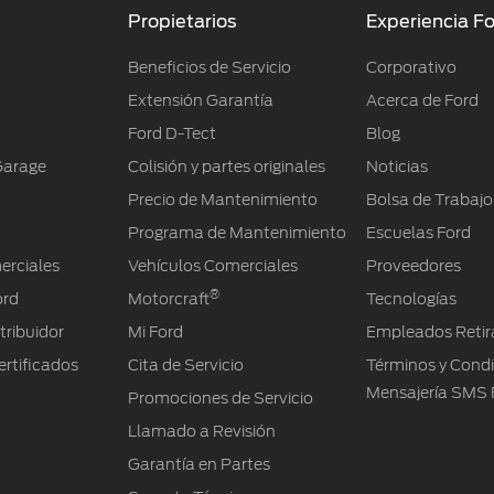
Propietarios
Experiencia F
Beneficios de Servicio
Corporativo
Extensión Garantía
Acerca de Ford
Ford D-Tect
Blog
Garage
Colisión y partes originales
Noticias
Precio de Mantenimiento
Bolsa de Trabajo
Programa de Mantenimiento
Escuelas Ford
erciales
Vehículos Comerciales
Proveedores
®
ord
Motorcraft
Tecnologías
tribuidor
Mi Ford
Empleados Retir
rtificados
Cita de Servicio
Términos y Cond
Mensajería SMS 
Promociones de Servicio
Llamado a Revisión
Garantía en Partes