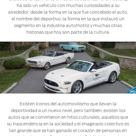
ha sido un vehículo con muchas curiosidades a su
Ford
Desempeño
Cita de
Ford
alrededor: desde la forma en la que fue concebido el auto,
Cambiar
Custom
Servicio
D-
el nombre del deportivo, la forma en la que instauró un
Contraseña
Garage
Seguridad
Tect
segmento en la industria automotriz y muchas otras
Promociones
historias que hoy son parte de la cultura.
Catálogos
de Servicio
Trabajo
Colisión y
Partes
Kits de
Llamado
Originales
Accesorios
a
Revisión
Precio de
Ford
Mantenimiento
Credit
Garantía
en
Programa de
Partes
Vehículos
Mantenimiento
Existen íconos del automovilismo que llevan la
Comerciales
deportividad a un nuevo nivel, pero también, existen los
Soporte
Vehículos
autos que se convirtieron en hitos culturales, aquellos que
Técnico
Descubre
Comerciales
su trascendencia en la sociedad y el imaginario colectivo es
Tu Ford
tan grande que se han ganado el corazón de personas en
Soporte