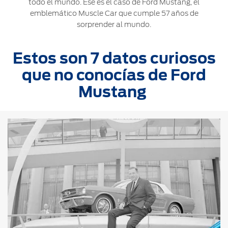
®
todo el mundo. Ese es el caso de Ford Mustang, el
Motorcraft
Técnico
Localiza un
emblemático Muscle Car que cumple 57 años de
Distribuidor
sorprender al mundo.
®
SYNC
Seminuevos
Estos son 7 datos curiosos
Certificados
que no conocías de Ford
Mustang