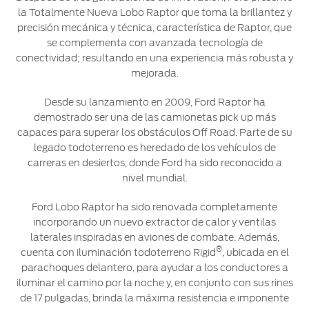
la Totalmente Nueva Lobo Raptor que toma la brillantez y
Ford
Desempeño
Cita de
Ford
precisión mecánica y técnica, característica de Raptor, que
Cambiar
Custom
Servicio
D-
se complementa con avanzada tecnología de
Contraseña
Garage
Seguridad
Tect
conectividad; resultando en una experiencia más robusta y
Promociones
mejorada.
Catálogos
de Servicio
Trabajo
Colisión y
Desde su lanzamiento en 2009, Ford Raptor ha
Partes
demostrado ser una de las camionetas pick up más
Kits de
Llamado
Originales
capaces para superar los obstáculos Off Road. Parte de su
Accesorios
a
legado todoterreno es heredado de los vehículos de
Revisión
Precio de
carreras en desiertos, donde Ford ha sido reconocido a
Ford
Mantenimiento
nivel mundial.
Credit
Garantía
en
Ford Lobo Raptor ha sido renovada completamente
Programa de
Partes
Vehículos
incorporando un nuevo extractor de calor y ventilas
Mantenimiento
Comerciales
laterales inspiradas en aviones de combate. Además,
®
cuenta con iluminación todoterreno Rigid
, ubicada en el
Soporte
Vehículos
parachoques delantero, para ayudar a los conductores a
Técnico
Descubre
Comerciales
iluminar el camino por la noche y, en conjunto con sus rines
Tu Ford
de 17 pulgadas, brinda la máxima resistencia e imponente
Soporte