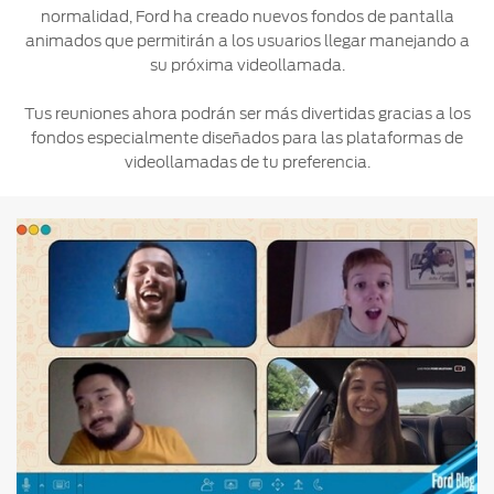
normalidad, Ford ha creado nuevos fondos de pantalla
Ford
Desempeño
Cita de
animados que permitirán a los usuarios llegar manejando a
Ford
Cambiar
Custom
Servicio
su próxima videollamada.
D-
Contraseña
Garage
Seguridad
Tect
Promociones
Tus reuniones ahora podrán ser más divertidas gracias a los
Catálogos
de Servicio
fondos especialmente diseñados para las plataformas de
Trabajo
Colisión y
videollamadas de tu preferencia.
Partes
Kits de
Llamado
Originales
Accesorios
a
Revisión
Precio de
Ford
Mantenimiento
Credit
Garantía
en
Programa de
Partes
Vehículos
Mantenimiento
Comerciales
Soporte
Vehículos
Técnico
Descubre
Comerciales
Tu Ford
Soporte