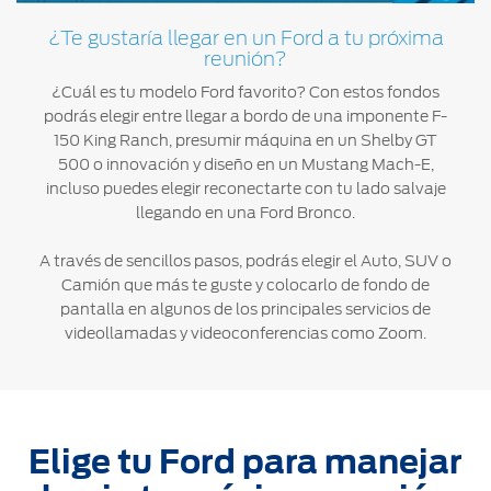
®
Motorcraft
Técnico
Localiza un
¿Te gustaría llegar en un Ford a tu próxima
Distribuidor
reunión?
®
SYNC
¿Cuál es tu modelo Ford favorito? Con estos fondos
Seminuevos
podrás elegir entre llegar a bordo de una imponente F-
Certificados
150 King Ranch, presumir máquina en un Shelby GT
500 o innovación y diseño en un Mustang Mach-E,
incluso puedes elegir reconectarte con tu lado salvaje
llegando en una Ford Bronco.
A través de sencillos pasos, podrás elegir el Auto, SUV o
Camión que más te guste y colocarlo de fondo de
pantalla en algunos de los principales servicios de
videollamadas y videoconferencias como Zoom.
Elige tu Ford para manejar