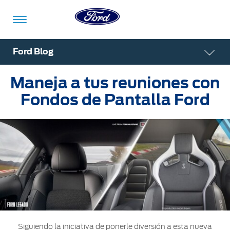
Acessibility
Ford Blog
Maneja a tus reuniones con
Vehículos
Compra
ShowroomVirtual
Propietarios
Tecnologías
Financiamiento
Ford
Iniciar
Fondos de Pantalla Ford
App
Sesión
Showroom
Compra
Servicio
Tecnologías
Virtual
Iniciar
Sesión
Cotízalos
Beneficios
Asistencia
Mi
de
Ford
Servicio
Iniciar
Manéjalos
Conectividad
Sesión
Mi
Extensión
Promociones
Confort
Ford
Garantía
Registrarse
Siguiendo la iniciativa de ponerle diversión a esta nueva