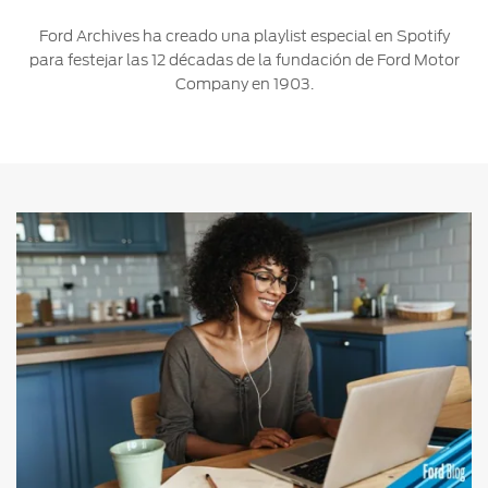
Ford
Desempeño
Cita de
Ford Archives ha creado una playlist especial en Spotify
Ford
Cambiar
Custom
Servicio
para festejar las 12 décadas de la fundación de Ford Motor
D-
Contraseña
Garage
Seguridad
Company en 1903.
Tect
Promociones
Catálogos
de Servicio
Trabajo
Colisión y
Partes
Kits de
Llamado
Originales
Accesorios
a
Revisión
Precio de
Ford
Mantenimiento
Credit
Garantía
en
Programa de
Partes
Vehículos
Mantenimiento
Comerciales
Soporte
Vehículos
Técnico
Descubre
Comerciales
Tu Ford
Soporte