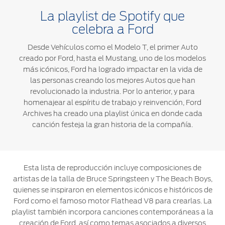
®
Motorcraft
Técnico
Localiza un
La playlist de Spotify que
Distribuidor
celebra a Ford
®
SYNC
Desde Vehículos como el Modelo T, el primer Auto
Seminuevos
creado por Ford, hasta el Mustang, uno de los modelos
Certificados
más icónicos, Ford ha logrado impactar en la vida de
las personas creando los mejores Autos que han
revolucionado la industria. Por lo anterior, y para
homenajear al espíritu de trabajo y reinvención, Ford
Archives ha creado una playlist única en donde cada
canción festeja la gran historia de la compañía.
Esta lista de reproducción incluye composiciones de
artistas de la talla de Bruce Springsteen y The Beach Boys,
quienes se inspiraron en elementos icónicos e históricos de
Ford como el famoso motor Flathead V8 para crearlas. La
playlist también incorpora canciones contemporáneas a la
creación de Ford, así como temas asociados a diversos