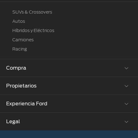
SUVs & Crossovers
Autos
Híbridos y Eléctricos
Camiones
Racing
Compra
Propietarios
Cotízalos
Manéjalos
Experiencia Ford
Beneficios de Servicio
Promociones
Extensión Garantía
Ford Custom Garage
Legal
Corporativo
Ford D-Tect
Catálogos
Acerca de Ford
Colisión y partes originales
Ford Credit