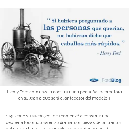
®
Motorcraft
Técnico
Localiza un
Distribuidor
®
SYNC
Seminuevos
Certificados
Henry Ford comienza a construir una pequeña locomotora
en su granja que será el antecesor del modelo T
Siguiendo su sueño, en 1881 comenzó a construir una
pequeña locomotora en su granja, con piezas de un tractor
y el chasis de una segadora vieja para obtener energía.