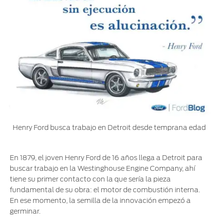
Ford
Desempeño
Cita de
Ford
Cambiar
Custom
Servicio
D-
Contraseña
Garage
Seguridad
Tect
Promociones
Catálogos
de Servicio
Trabajo
Colisión y
Partes
Kits de
Llamado
Originales
Accesorios
a
Revisión
Precio de
Ford
Mantenimiento
Henry Ford busca trabajo en Detroit desde temprana edad
Credit
Garantía
en
Programa de
Partes
Vehículos
En 1879, el joven Henry Ford de 16 años llega a Detroit para
Mantenimiento
Comerciales
buscar trabajo en la Westinghouse Engine Company, ahí
tiene su primer contacto con la que sería la pieza
Soporte
Vehículos
fundamental de su obra: el motor de combustión interna.
Técnico
Descubre
Comerciales
En ese momento, la semilla de la innovación empezó a
Tu Ford
germinar.
Soporte