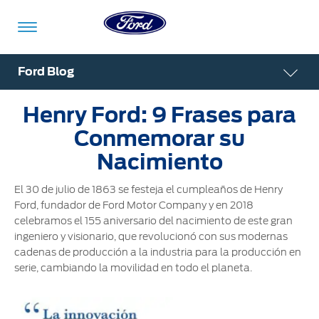
Acessibility
Ford Blog
Henry Ford: 9 Frases para
Vehículos
Compra
ShowroomVirtual
Propietarios
Tecnologías
Financiamiento
Ford
Iniciar
Conmemorar su
App
Sesión
Nacimiento
Showroom
Compra
Servicio
Tecnologías
El 30 de julio de 1863 se festeja el cumpleaños de Henry
Virtual
Iniciar
Ford, fundador de Ford Motor Company y en 2018
Sesión
celebramos el 155 aniversario del nacimiento de este gran
Cotízalos
Beneficios
Asistencia
Mi
ingeniero y visionario, que revolucionó con sus modernas
de
Ford
cadenas de producción a la industria para la producción en
Servicio
Iniciar
Manéjalos
Conectividad
serie, cambiando la movilidad en todo el planeta.
Sesión
Mi
Extensión
Promociones
Confort
Ford
Garantía
Registrarse