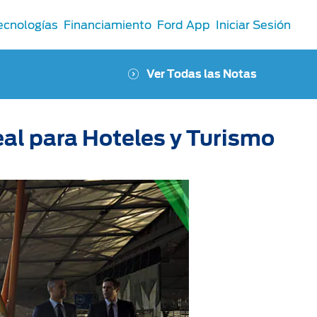
ecnologías
Financiamiento
Ford App
Iniciar Sesión
Ver Todas las Notas
eal para Hoteles y Turismo