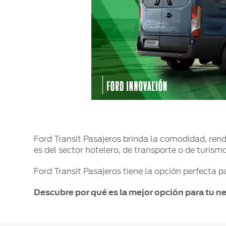
Mi Ford
®
Mi Ford
SYNC
Cita de Servicio
Promociones de Servicio
Llamado a Revisión
Garantía en Partes
Soporte Técnico
Ford Transit Pasajeros brinda la comodidad, ren
es del sector hotelero, de transporte o de turism
Ford Transit Pasajeros tiene la opción perfecta p
Descubre por qué es la mejor opción para tu n