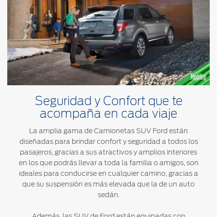
®
Motorcraft
Técnico
Localiza un
Distribuidor
®
SYNC
Seminuevos
Certificados
Seguridad y Confort que te
acompaña en cada viaje
La amplia gama de Camionetas SUV Ford están
diseñadas para brindar confort y seguridad a todos los
pasajeros, gracias a sus atractivos y amplios interiores
en los que podrás llevar a toda la familia o amigos, son
ideales para conducirse en cualquier camino, gracias a
que su suspensión es más elevada que la de un auto
sedán.
Además, las SUV de Ford están equipadas con