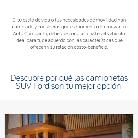
Ford
Desempeño
Cita de
Ford
Cambiar
Custom
Servicio
D-
Contraseña
Si tu estilo de vida o tus necesidades de movilidad han
Garage
Seguridad
Tect
cambiado y consideras que es momento de renovar tu
Promociones
Auto Compacto, debes de conocer cuál es el vehículo
Catálogos
de Servicio
Trabajo
ideal para ti, de acuerdo con las características que
Colisión y
ofrecen y su relación costo-beneficio.
Partes
Kits de
Llamado
Originales
Accesorios
a
Revisión
Precio de
Ford
Descubre por qué las camionetas
Mantenimiento
Credit
Garantía
SUV Ford son tu mejor opción:
en
Programa de
Partes
Vehículos
Mantenimiento
Comerciales
Soporte
Vehículos
Técnico
Descubre
Comerciales
Tu Ford
Soporte