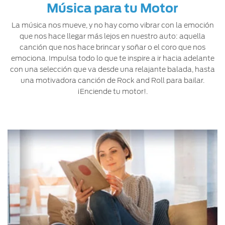
®
Motorcraft
Música para tu Motor
Técnico
Localiza un
Distribuidor
La música nos mueve, y no hay como vibrar con la emoción
®
SYNC
que nos hace llegar más lejos en nuestro auto: aquella
canción que nos hace brincar y soñar o el coro que nos
Seminuevos
emociona. Impulsa todo lo que te inspire a ir hacia adelante
Certificados
con una selección que va desde una relajante balada, hasta
una motivadora canción de Rock and Roll para bailar.
¡Enciende tu motor!.