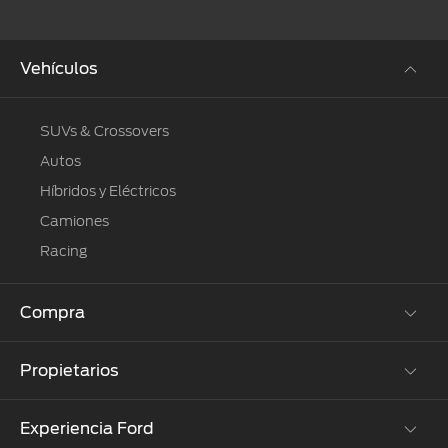
Vehículos
SUVs & Crossovers
Autos
Híbridos y Eléctricos
Camiones
Racing
Compra
Propietarios
Cotízalos
Manéjalos
Experiencia Ford
Beneficios de Servicio
Promociones