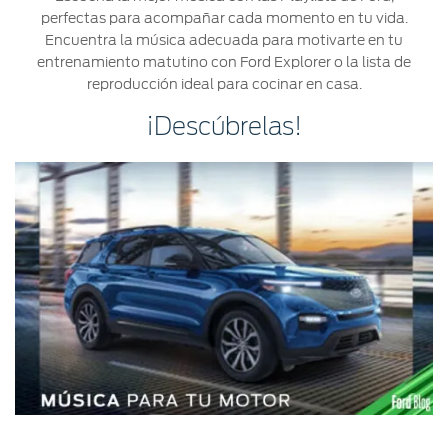
perfectas para acompañar cada momento en tu vida.
Ford
Desempeño
Cita de
Ford
Encuentra la música adecuada para motivarte en tu
Cambiar
Custom
Servicio
D-
entrenamiento matutino con Ford Explorer o la lista de
Contraseña
Garage
Seguridad
Tect
reproducción ideal para cocinar en casa.
Promociones
Catálogos
¡Descúbrelas!
de Servicio
Trabajo
Colisión y
Partes
Kits de
Llamado
Originales
Accesorios
a
Revisión
Precio de
Ford
Mantenimiento
Credit
Garantía
en
Programa de
Partes
Vehículos
Mantenimiento
Comerciales
Soporte
Vehículos
Técnico
Descubre
Comerciales
Tu Ford
Soporte