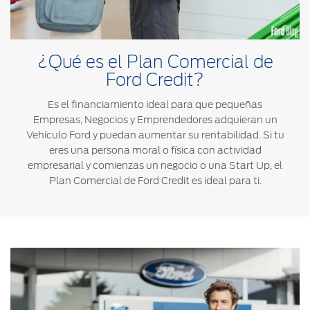
®
Motorcraft
Técnico
Localiza un
Distribuidor
®
SYNC
¿Qué es el Plan Comercial de
Seminuevos
Ford Credit?
Certificados
Es el financiamiento ideal para que pequeñas
Empresas, Negocios y Emprendedores adquieran un
Vehículo Ford y puedan aumentar su rentabilidad. Si tu
eres una persona moral o física con actividad
empresarial y comienzas un negocio o una Start Up, el
Plan Comercial de Ford Credit es ideal para ti.