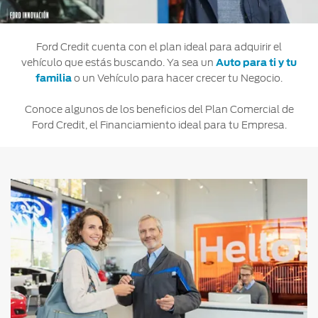
Ford
Desempeño
Cita de
Ford
Cambiar
Custom
Servicio
D-
Contraseña
Ford Credit cuenta con el plan ideal para adquirir el
Garage
Seguridad
Tect
vehículo que estás buscando. Ya sea un
Auto para ti y tu
Promociones
familia
o un Vehículo para hacer crecer tu Negocio.
Catálogos
de Servicio
Trabajo
Colisión y
Conoce algunos de los beneficios del Plan Comercial de
Partes
Kits de
Llamado
Ford Credit, el Financiamiento ideal para tu Empresa.
Originales
Accesorios
a
Revisión
Precio de
Ford
Mantenimiento
Credit
Garantía
en
Programa de
Partes
Vehículos
Mantenimiento
Comerciales
Soporte
Vehículos
Técnico
Descubre
Comerciales
Tu Ford
Soporte