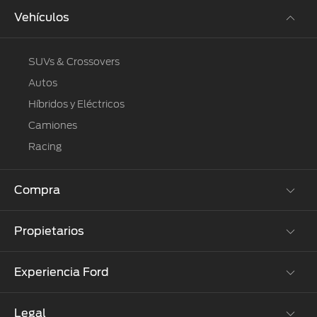
Vehículos
SUVs & Crossovers
Autos
Híbridos y Eléctricos
Camiones
Racing
Compra
Propietarios
Cotízalos
Manéjalos
Experiencia Ford
Beneficios de Servicio
Promociones
Extensión Garantía
Ford Custom Garage
Legal
Corporativo