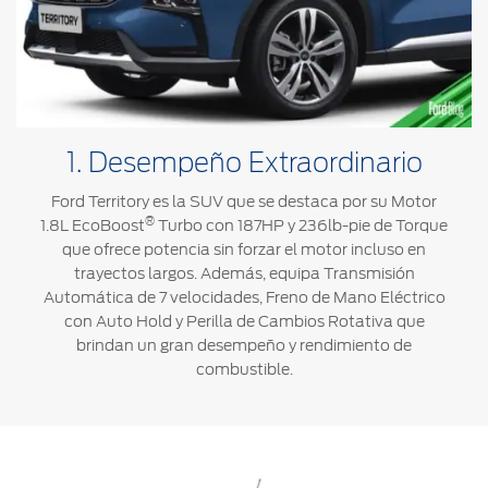
®
Motorcraft
Técnico
Localiza un
Distribuidor
®
SYNC
Seminuevos
Certificados
1. Desempeño Extraordinario
Ford Territory es la SUV que se destaca por su Motor
®
1.8L EcoBoost
Turbo con 187HP y 236lb-pie de Torque
que ofrece potencia sin forzar el motor incluso en
trayectos largos. Además, equipa Transmisión
Automática de 7 velocidades, Freno de Mano Eléctrico
con Auto Hold y Perilla de Cambios Rotativa que
brindan un gran desempeño y rendimiento de
combustible.