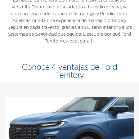
La nueva Camioneta SUV Ford Territory es el Vehículo
Versátil y Dinámico que se adapta a tu estilo de vida, ya
Ford
Desempeño
Cita de
Ford
Cambiar
que combina perfectamente Tecnología y Rendimiento.
Custom
Servicio
D-
Contraseña
Además, brinda una experiencia de manejo Cómoda y
Garage
Seguridad
Tect
Segura en cada trayecto, gracias a su Diseño Interior y a los
Promociones
Sistemas de Seguridad que equipa. Descubre por qué Ford
Catálogos
de Servicio
Trabajo
Territory es ideal para ti.
Colisión y
Partes
Kits de
Llamado
Originales
Accesorios
a
Conoce 4 ventajas de Ford
Revisión
Precio de
Territory
Ford
Mantenimiento
Credit
Garantía
en
Programa de
Partes
Vehículos
Mantenimiento
Comerciales
Soporte
Vehículos
Técnico
Descubre
Comerciales
Tu Ford
Soporte