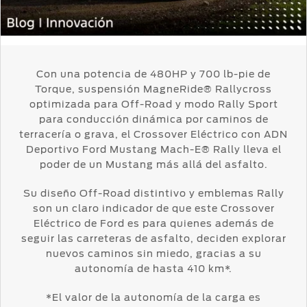
Servicio
Ford
Custom
Contraseña
D-
Garage
Seguridad
Tect
Promociones
de Servicio
Catálogos
Trabajo
Colisión y
Con una potencia de 480HP y 700 lb-pie de
Partes
Llamado
Torque, suspensión MagneRide® Rallycross
Kits de
Originales
a
optimizada para Off-Road y modo Rally Sport
Accesorios
Revisión
para conducción dinámica por caminos de
Precio de
terracería o grava, el Crossover Eléctrico con ADN
Ford
Mantenimiento
Deportivo Ford Mustang Mach-E® Rally lleva el
Garantía
Credit
poder de un Mustang más allá del asfalto.
en
Partes
Programa de
Su diseño Off-Road distintivo y emblemas Rally
Vehículos
Mantenimiento
son un claro indicador de que este Crossover
Comerciales
Soporte
Eléctrico de Ford es para quienes además de
Técnico
Vehículos
seguir las carreteras de asfalto, deciden explorar
Descubre
Comerciales
nuevos caminos sin miedo, gracias a su
Tu Ford
autonomía de hasta 410 km*.
Soporte
Técnico
Motorcraft
®
Localiza un
*El valor de la autonomía de la carga es