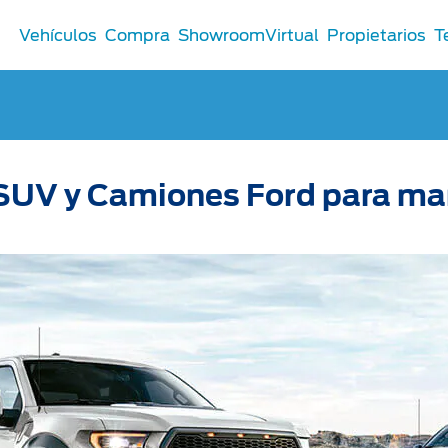
Vehículos
Compra
ShowroomVirtual
Propietarios
T
Comerciales
SUV y Camiones Ford para ma
®
Comerciales
u Ford
 Distribuidor
 Certificados