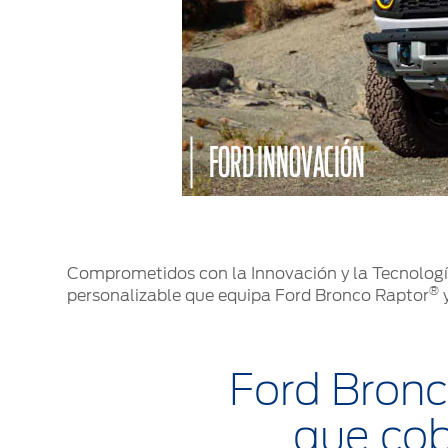
Mi Ford
®
Mi Ford
SYNC
Cita de Servicio
Promociones de Servicio
Llamado a Revisión
Garantía en Partes
Soporte Técnico
Comprometidos con la Innovación y la Tecnologí
®
personalizable que equipa Ford Bronco Raptor
y
Ford Bronc
que cob