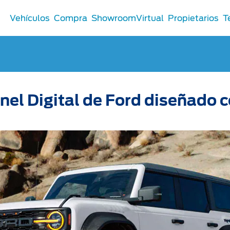
Vehículos
Compra
ShowroomVirtual
Propietarios
T
Comerciales
nel Digital de Ford diseñado 
®
Comerciales
u Ford
 Distribuidor
 Certificados