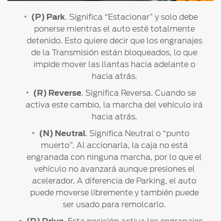
®
Motorcraft
Técnico
Localiza un
(P) Park
. Significa “Estacionar” y solo debe
Distribuidor
ponerse mientras el auto esté totalmente
®
SYNC
detenido. Esto quiere decir que los engranajes
Seminuevos
de la Transmisión están bloqueados, lo que
Certificados
impide mover las llantas hacia adelante o
hacia atrás.
(R) Reverse
. Significa Reversa. Cuando se
activa este cambio, la marcha del vehículo irá
hacia atrás.
(N) Neutral
. Significa Neutral o “punto
muerto”. Al accionarla, la caja no está
engranada con ninguna marcha, por lo que el
vehículo no avanzará aunque presiones el
acelerador. A diferencia de Parking, el auto
puede moverse libremente y también puede
ser usado para remolcarlo.