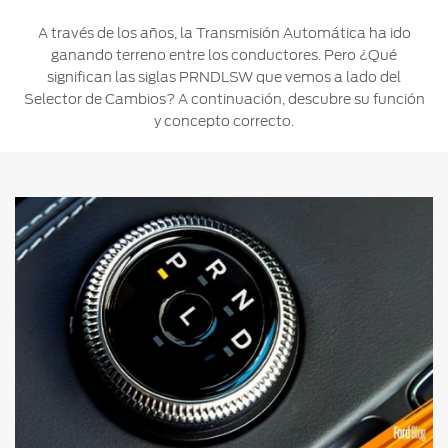
Ford
Desempeño
Cita de
A través de los años, la Transmisión Automática ha ido
Ford
Cambiar
Custom
Servicio
ganando terreno entre los conductores. Pero ¿Qué
D-
Contraseña
Garage
Seguridad
significan las siglas PRNDLSW que vemos a lado del
Tect
Selector de Cambios? A continuación, descubre su función
Promociones
Catálogos
y concepto correcto.
de Servicio
Trabajo
Colisión y
Partes
Kits de
Llamado
Originales
Accesorios
a
Revisión
Precio de
Ford
Mantenimiento
Credit
Garantía
en
Programa de
Partes
Vehículos
Mantenimiento
Comerciales
Soporte
Vehículos
Técnico
Descubre
Comerciales
Tu Ford
Soporte