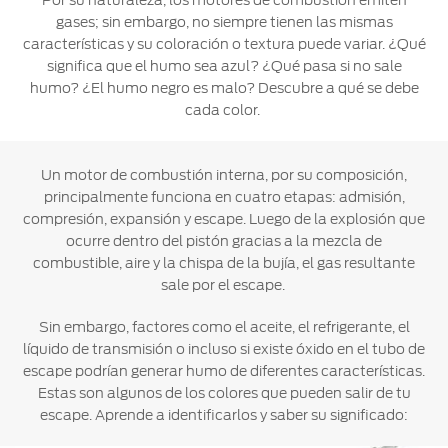
Por su naturaleza, los motores de combustión emiten
gases; sin embargo, no siempre tienen las mismas
Ford
Desempeño
Cita de
Ford
Cambiar
características y su coloración o textura puede variar. ¿Qué
Custom
Servicio
D-
Contraseña
significa que el humo sea azul? ¿Qué pasa si no sale
Garage
Seguridad
Tect
humo? ¿El humo negro es malo? Descubre a qué se debe
Promociones
cada color.
Catálogos
de Servicio
Trabajo
Colisión y
Partes
Kits de
Un motor de combustión interna, por su composición,
Llamado
Originales
Accesorios
principalmente funciona en cuatro etapas: admisión,
a
compresión, expansión y escape. Luego de la explosión que
Revisión
Precio de
ocurre dentro del pistón gracias a la mezcla de
Ford
Mantenimiento
combustible, aire y la chispa de la bujía, el gas resultante
Credit
Garantía
sale por el escape.
en
Programa de
Partes
Vehículos
Sin embargo, factores como el aceite, el refrigerante, el
Mantenimiento
Comerciales
líquido de transmisión o incluso si existe óxido en el tubo de
Soporte
escape podrían generar humo de diferentes características.
Vehículos
Técnico
Estas son algunos de los colores que pueden salir de tu
Descubre
Comerciales
escape. Aprende a identificarlos y saber su significado:
Tu Ford
Soporte