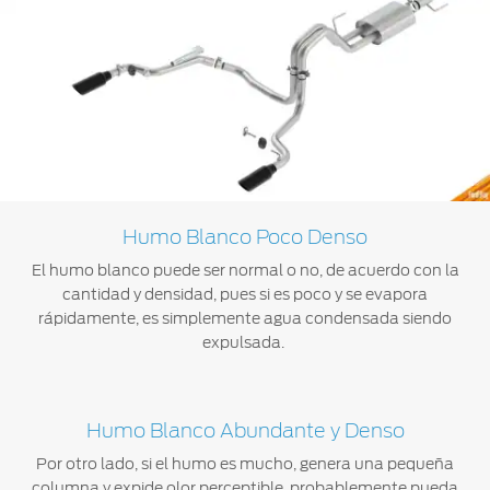
®
Motorcraft
Técnico
Localiza un
Distribuidor
®
SYNC
Seminuevos
Certificados
Humo Blanco Poco Denso
El humo blanco puede ser normal o no, de acuerdo con la
cantidad y densidad, pues si es poco y se evapora
rápidamente, es simplemente agua condensada siendo
expulsada.
Humo Blanco Abundante y Denso
Por otro lado, si el humo es mucho, genera una pequeña
columna y expide olor perceptible, probablemente pueda