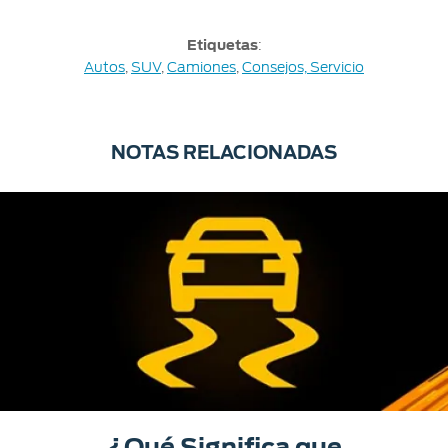
Etiquetas
:
Autos
,
SUV
,
Camiones
,
Consejos,
Servicio
NOTAS RELACIONADAS
¿Qué Significa que