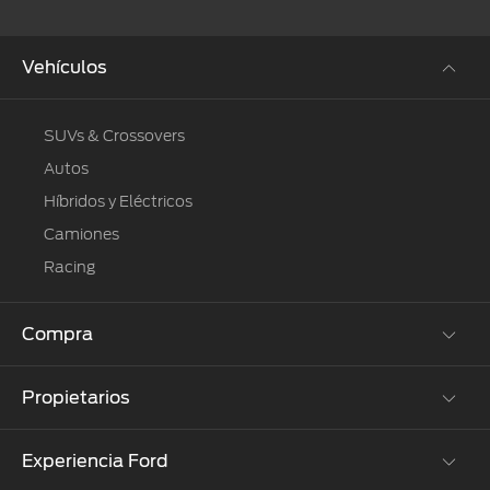
Vehículos
SUVs & Crossovers
Autos
Híbridos y Eléctricos
Camiones
Racing
Compra
Propietarios
Cotízalos
Manéjalos
Experiencia Ford
Beneficios de Servicio
Promociones