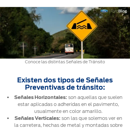
Ford
Desempeño
Cita de
Ford
Cambiar
Custom
Servicio
D-
Contraseña
Garage
Seguridad
Tect
Promociones
Catálogos
de Servicio
Trabajo
Colisión y
Partes
Kits de
Llamado
Originales
Accesorios
a
Conoce las distintas Señales de Tránsito
Revisión
Precio de
Ford
Mantenimiento
Credit
Existen dos tipos de Señales
Garantía
en
Preventivas de tránsito:
Programa de
Partes
Vehículos
Mantenimiento
Señales Horizontales:
son aquellas que suelen
Comerciales
estar aplicadas o adheridas en el pavimento,
Soporte
Vehículos
usualmente en color amarillo.
Técnico
Descubre
Comerciales
Señales Verticales:
son las que solemos ver en
Tu Ford
la carretera, hechas de metal y montadas sobre
Soporte