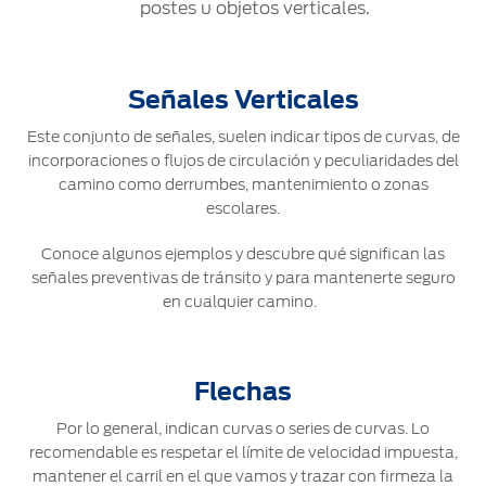
®
Motorcraft
postes u objetos verticales.
Técnico
Localiza un
Distribuidor
®
SYNC
Señales Verticales
Seminuevos
Certificados
Este conjunto de señales, suelen indicar tipos de curvas, de
incorporaciones o flujos de circulación y peculiaridades del
camino como derrumbes, mantenimiento o zonas
escolares.
Conoce algunos ejemplos y descubre qué significan las
señales preventivas de tránsito y para mantenerte seguro
en cualquier camino.
Flechas
Por lo general, indican curvas o series de curvas. Lo
recomendable es respetar el límite de velocidad impuesta,
mantener el carril en el que vamos y trazar con firmeza la