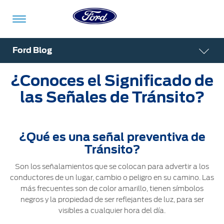
Acessibility
Ford Blog
¿Conoces el Significado de
Vehículos
Compra
ShowroomVirtual
Propietarios
Tecnologías
Financiamiento
Ford
Iniciar
las Señales de Tránsito?
App
Sesión
Showroom
Compra
Servicio
Tecnologías
¿Qué es una señal preventiva de
Virtual
Iniciar
Tránsito?
Sesión
Cotízalos
Beneficios
Asistencia
Mi
Son los señalamientos que se colocan para advertir a los
de
Ford
conductores de un lugar, cambio o peligro en su camino. Las
Servicio
Iniciar
Manéjalos
Conectividad
más frecuentes son de color amarillo, tienen símbolos
Sesión
negros y la propiedad de ser reflejantes de luz, para ser
Mi
Extensión
Promociones
Confort
visibles a cualquier hora del día.
Ford
Garantía
Registrarse